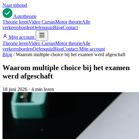
Naar inhoud
Auto
theorie
Theorie leren
Video Cursus
Motor theorie
Alle
verkeersborden
Oefenquiz
Blog
Contact
Mijn account
Theorie leren
Video Cursus
Motor theorie
Alle
verkeersborden
Oefenquiz
Blog
Contact
Mijn account
Blog
/
Waarom multiple choice bij het examen werd afgeschaft
Waarom multiple choice bij het examen
werd afgeschaft
18 juni 2026
·
4 min lezen