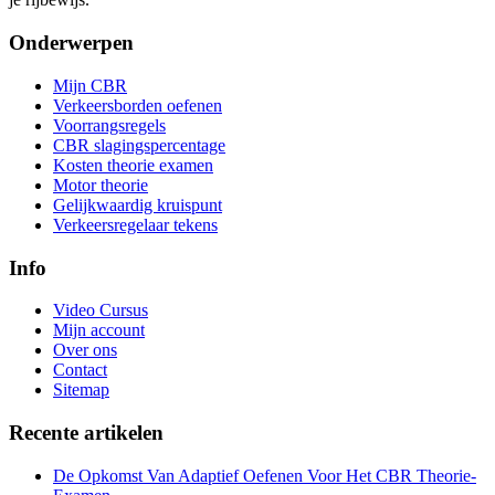
Onderwerpen
Mijn CBR
Verkeersborden oefenen
Voorrangsregels
CBR slagingspercentage
Kosten theorie examen
Motor theorie
Gelijkwaardig kruispunt
Verkeersregelaar tekens
Info
Video Cursus
Mijn account
Over ons
Contact
Sitemap
Recente artikelen
De Opkomst Van Adaptief Oefenen Voor Het CBR Theorie-