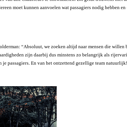
edereen moet kunnen aanvoelen wat passagiers nodig hebben en 
derman: “Absoluut, we zoeken altijd naar mensen die willen bi
 vaardigheden zijn daarbij dus minstens zo belangrijk als rijer
n je passagiers. En van het ontzettend gezellige team natuurlijk