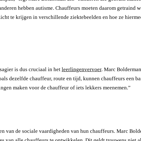
anderen hebben autisme. Chauffeurs moeten daarom getraind wo
icht te krijgen in verschillende ziektebeelden en hoe ze hierme
agier is dus cruciaal in het
leerlingenvervoer
. Marc Bolderman
zoals dezelfde chauffeur, route en tijd, kunnen chauffeurs een 
eningen maken voor de chauffeur of iets lekkers meenemen.”
ren van de sociale vaardigheden van hun chauffeurs. Marc Bol
s van alle chauffeurs te ontwikkelen. Dit geldt trouwens niet 