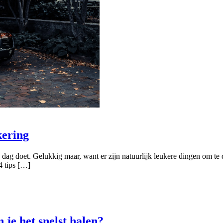
kering
ere dag doet. Gelukkig maar, want er zijn natuurlijk leukere dingen om 
4 tips […]
 je het snelst halen?