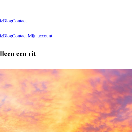
iz
Blog
Contact
iz
Blog
Contact
Mijn account
leen een rit