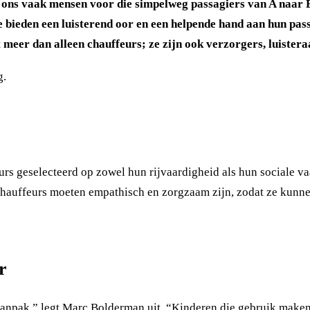
e ons vaak mensen voor die simpelweg passagiers van A naar 
 bieden een luisterend oor en een helpende hand aan hun pass
 meer dan alleen chauffeurs; ze zijn ook verzorgers, luistera
g
.
geselecteerd op zowel hun rijvaardigheid als hun sociale vaar
hauffeurs moeten empathisch en zorgzaam zijn, zodat ze kunnen
r
aanpak,” legt Marc Bolderman uit. “Kinderen die gebruik make