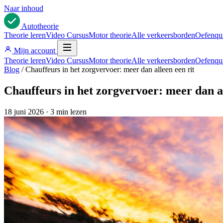
Naar inhoud
Auto
theorie
Theorie leren
Video Cursus
Motor theorie
Alle verkeersborden
Oefenqu
Mijn account
Theorie leren
Video Cursus
Motor theorie
Alle verkeersborden
Oefenqu
Blog
/
Chauffeurs in het zorgvervoer: meer dan alleen een rit
Chauffeurs in het zorgvervoer: meer dan al
18 juni 2026
·
3 min lezen