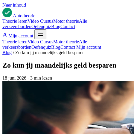
Naar inhoud
Auto
theorie
Theorie leren
Video Cursus
Motor theorie
Alle
verkeersborden
Oefenquiz
Blog
Contact
Mijn account
Theorie leren
Video Cursus
Motor theorie
Alle
verkeersborden
Oefenquiz
Blog
Contact
Mijn account
Blog
/
Zo kun jij maandelijks geld besparen
Zo kun jij maandelijks geld besparen
18 juni 2026
·
3 min lezen