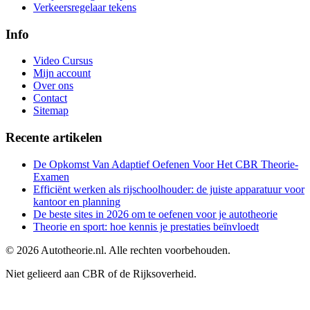
Verkeersregelaar tekens
Info
Video Cursus
Mijn account
Over ons
Contact
Sitemap
Recente artikelen
De Opkomst Van Adaptief Oefenen Voor Het CBR Theorie-
Examen
Efficiënt werken als rijschoolhouder: de juiste apparatuur voor
kantoor en planning
De beste sites in 2026 om te oefenen voor je autotheorie
Theorie en sport: hoe kennis je prestaties beïnvloedt
©
2026
Autotheorie.nl. Alle rechten voorbehouden.
Niet gelieerd aan CBR of de Rijksoverheid.