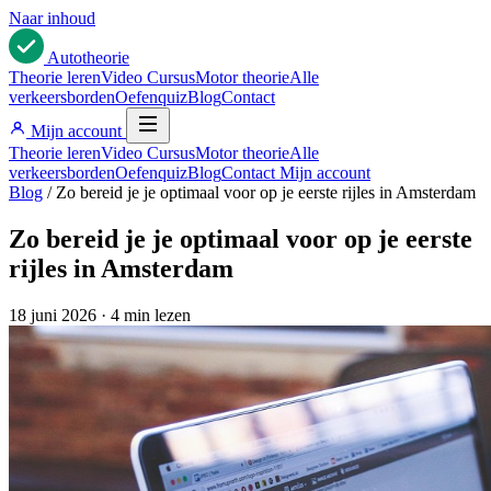
Naar inhoud
Auto
theorie
Theorie leren
Video Cursus
Motor theorie
Alle
verkeersborden
Oefenquiz
Blog
Contact
Mijn account
Theorie leren
Video Cursus
Motor theorie
Alle
verkeersborden
Oefenquiz
Blog
Contact
Mijn account
Blog
/
Zo bereid je je optimaal voor op je eerste rijles in Amsterdam
Zo bereid je je optimaal voor op je eerste
rijles in Amsterdam
18 juni 2026
·
4 min lezen