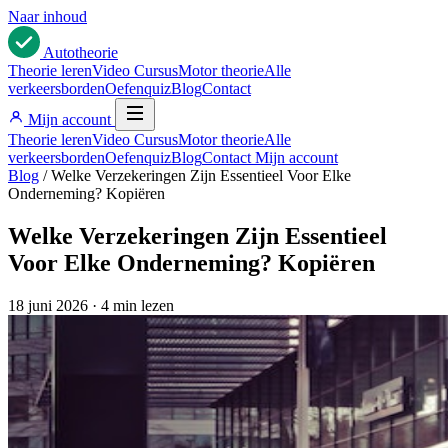
Naar inhoud
Auto
theorie
Theorie leren
Video Cursus
Motor theorie
Alle
verkeersborden
Oefenquiz
Blog
Contact
Mijn account
Theorie leren
Video Cursus
Motor theorie
Alle
verkeersborden
Oefenquiz
Blog
Contact
Mijn account
Blog
/
Welke Verzekeringen Zijn Essentieel Voor Elke
Onderneming? Kopiëren
Welke Verzekeringen Zijn Essentieel
Voor Elke Onderneming? Kopiëren
18 juni 2026
·
4 min lezen