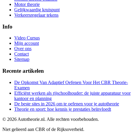
Motor theorie
Gelijkwaardig kruispunt
Verkeersregelaar tekens
Info
Video Cursus
Mijn account
Over ons
Contact
Sitemap
Recente artikelen
De Opkomst Van Adaptief Oefenen Voor Het CBR Theorie-
Examen
Efficiënt werken als rijschoolhouder: de juiste apparatuur voor
kantoor en planning
De beste sites in 2026 om te oefenen voor je autotheorie
Theorie en sport: hoe kennis je prestaties beïnvloedt
©
2026
Autotheorie.nl. Alle rechten voorbehouden.
Niet gelieerd aan CBR of de Rijksoverheid.