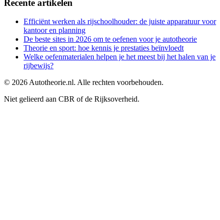
Recente artikelen
Efficiënt werken als rijschoolhouder: de juiste apparatuur voor
kantoor en planning
De beste sites in 2026 om te oefenen voor je autotheorie
Theorie en sport: hoe kennis je prestaties beïnvloedt
Welke oefenmaterialen helpen je het meest bij het halen van je
rijbewijs?
©
2026
Autotheorie.nl. Alle rechten voorbehouden.
Niet gelieerd aan CBR of de Rijksoverheid.