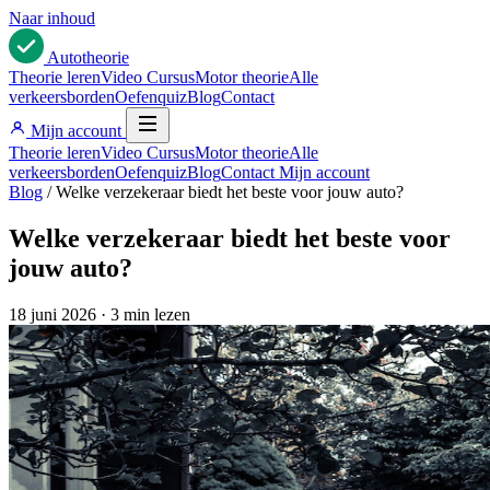
Naar inhoud
Auto
theorie
Theorie leren
Video Cursus
Motor theorie
Alle
verkeersborden
Oefenquiz
Blog
Contact
Mijn account
Theorie leren
Video Cursus
Motor theorie
Alle
verkeersborden
Oefenquiz
Blog
Contact
Mijn account
Blog
/
Welke verzekeraar biedt het beste voor jouw auto?
Welke verzekeraar biedt het beste voor
jouw auto?
18 juni 2026
·
3 min lezen