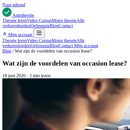
Naar inhoud
Auto
theorie
Theorie leren
Video Cursus
Motor theorie
Alle
verkeersborden
Oefenquiz
Blog
Contact
Mijn account
Theorie leren
Video Cursus
Motor theorie
Alle
verkeersborden
Oefenquiz
Blog
Contact
Mijn account
Blog
/
Wat zijn de voordelen van occasion lease?
Wat zijn de voordelen van occasion lease?
18 juni 2026
·
3 min lezen