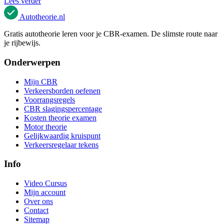
Lees verder
Autotheorie
.nl
Gratis autotheorie leren voor je CBR-examen. De slimste route naar
je rijbewijs.
Onderwerpen
Mijn CBR
Verkeersborden oefenen
Voorrangsregels
CBR slagingspercentage
Kosten theorie examen
Motor theorie
Gelijkwaardig kruispunt
Verkeersregelaar tekens
Info
Video Cursus
Mijn account
Over ons
Contact
Sitemap