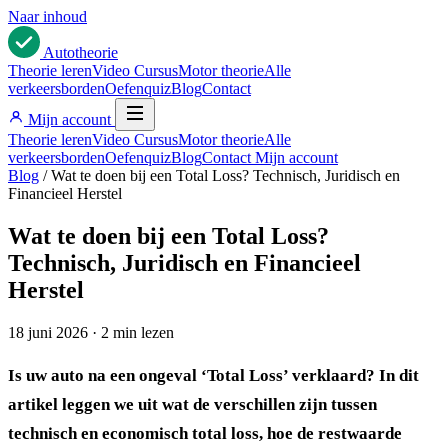
Naar inhoud
Auto
theorie
Theorie leren
Video Cursus
Motor theorie
Alle
verkeersborden
Oefenquiz
Blog
Contact
Mijn account
Theorie leren
Video Cursus
Motor theorie
Alle
verkeersborden
Oefenquiz
Blog
Contact
Mijn account
Blog
/
Wat te doen bij een Total Loss? Technisch, Juridisch en
Financieel Herstel
Wat te doen bij een Total Loss?
Technisch, Juridisch en Financieel
Herstel
18 juni 2026
·
2 min lezen
Is uw auto na een ongeval ‘Total Loss’ verklaard? In dit
artikel leggen we uit wat de verschillen zijn tussen
technisch en economisch total loss, hoe de restwaarde