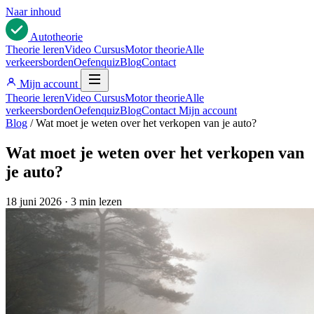
Naar inhoud
Auto
theorie
Theorie leren
Video Cursus
Motor theorie
Alle
verkeersborden
Oefenquiz
Blog
Contact
Mijn account
Theorie leren
Video Cursus
Motor theorie
Alle
verkeersborden
Oefenquiz
Blog
Contact
Mijn account
Blog
/
Wat moet je weten over het verkopen van je auto?
Wat moet je weten over het verkopen van
je auto?
18 juni 2026
·
3 min lezen