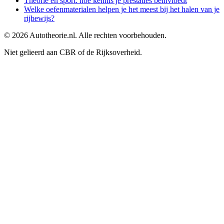
Theorie en sport: hoe kennis je prestaties beïnvloedt
Welke oefenmaterialen helpen je het meest bij het halen van je
rijbewijs?
©
2026
Autotheorie.nl. Alle rechten voorbehouden.
Niet gelieerd aan CBR of de Rijksoverheid.