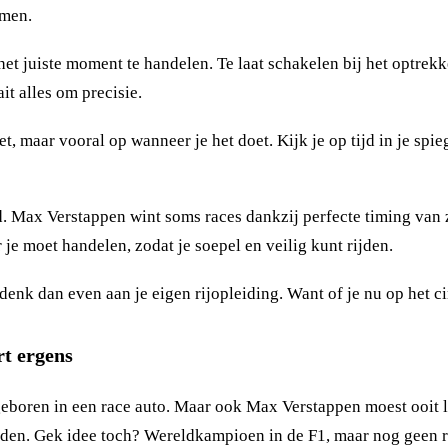
amen.
 het juiste moment te handelen. Te laat schakelen bij het optrek
it alles om precisie.
et, maar vooral op wanneer je het doet. Kijk je op tijd in je spi
 Max Verstappen wint soms races dankzij perfecte timing van zij
 je moet handelen, zodat je soepel en veilig kunt rijden.
enk dan even aan je eigen rijopleiding. Want of je nu op het cir
rt ergens
n geboren in een race auto. Maar ook Max Verstappen moest ooit 
ereden. Gek idee toch? Wereldkampioen in de F1, maar nog geen 