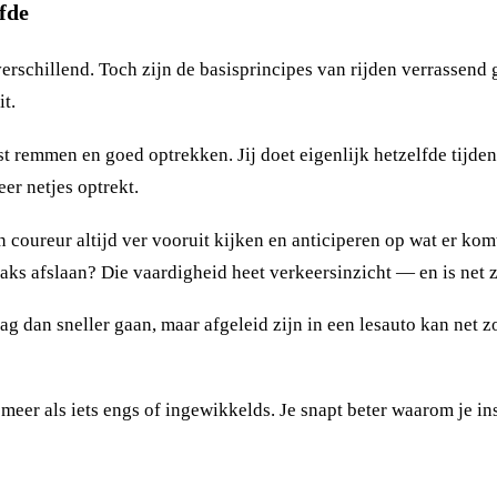
lfde
verschillend. Toch zijn de basisprincipes van rijden verrassend 
it.
remmen en goed optrekken. Jij doet eigenlijk hetzelfde tijdens j
eer netjes optrekt.
coureur altijd ver vooruit kijken en anticiperen op wat er komt. I
traks afslaan? Die vaardigheid heet verkeersinzicht — en is net 
g dan sneller gaan, maar afgeleid zijn in een lesauto kan net zo
meer als iets engs of ingewikkelds. Je snapt beter waarom je ins