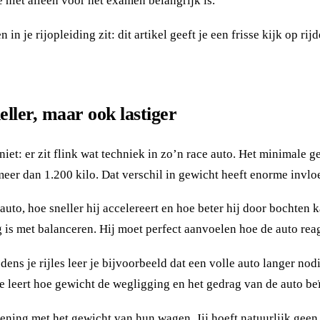
 niet alleen voor het examen belangrijk is.
 in je rijopleiding zit: dit artikel geeft je een frisse kijk op 
eller, maar ook lastiger
e niet: er zit flink wat techniek in zo’n race auto. Het minimale
eer dan 1.200 kilo. Dat verschil in gewicht heeft enorme invloe
auto, hoe sneller hij accelereert en hoe beter hij door bochten k
is met balanceren. Hij moet perfect aanvoelen hoe de auto reage
jdens je rijles leer je bijvoorbeeld dat een volle auto langer 
 je leert hoe gewicht de wegligging en het gedrag van de auto be
ening met het gewicht van hun wagen. Jij hoeft natuurlijk geen t