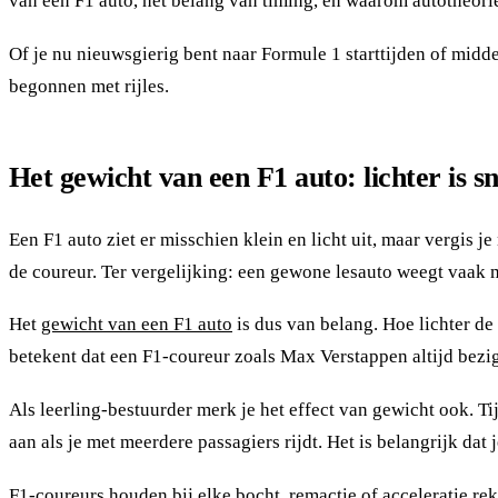
van een F1 auto, het belang van timing, en waarom autotheorie
Of je nu nieuwsgierig bent naar Formule 1 starttijden of midden
begonnen met rijles.
Het gewicht van een F1 auto: lichter is sn
Een F1 auto ziet er misschien klein en licht uit, maar vergis j
de coureur. Ter vergelijking: een gewone lesauto weegt vaak m
Het
gewicht van een F1 auto
is dus van belang. Hoe lichter de 
betekent dat een F1-coureur zoals Max Verstappen altijd bezig 
Als leerling-bestuurder merk je het effect van gewicht ook. Ti
aan als je met meerdere passagiers rijdt. Het is belangrijk dat
F1-coureurs houden bij elke bocht, remactie of acceleratie rek