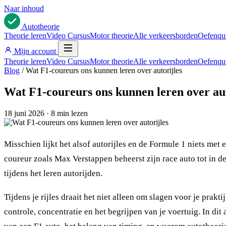
Naar inhoud
Auto
theorie
Theorie leren
Video Cursus
Motor theorie
Alle verkeersborden
Oefenqu
Mijn account
Theorie leren
Video Cursus
Motor theorie
Alle verkeersborden
Oefenqu
Blog
/
Wat F1-coureurs ons kunnen leren over autorijles
Wat F1-coureurs ons kunnen leren over aut
18 juni 2026
·
8 min lezen
Misschien lijkt het alsof autorijles en de Formule 1 niets m
coureur zoals Max Verstappen beheerst zijn race auto tot in de
tijdens het leren autorijden.
Tijdens je rijles draait het niet alleen om slagen voor je prakt
controle, concentratie en het begrijpen van je voertuig. In di