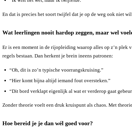
“Ik wist het wel, maar ik twijfelde.”
En dat is precies het soort twijfel dat je op de weg ook niet wi
Wat leerlingen nooit hardop zeggen, maar wel voel
Er is een moment in de rijopleiding waarop alles op z’n plek val
regels bestaan. Dan herkent je brein ineens patronen:
“Oh, dit is zo’n typische voorrangskruising.”
“Hier komt bijna altijd iemand fout oversteken.”
“Dit bord verklapt eigenlijk al wat er verderop gaat gebeu
Zonder theorie voelt een druk kruispunt als chaos. Met theorie 
Hoe bereid je je dan wél goed voor?