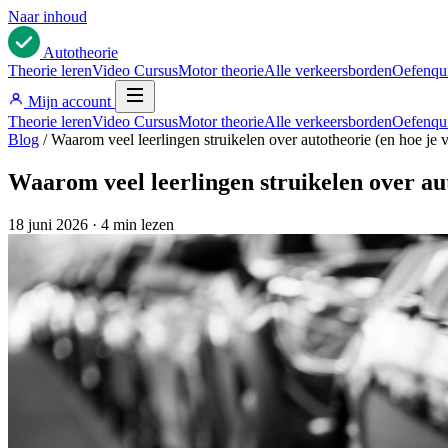
Naar inhoud
Auto
theorie
Theorie leren
Video Cursus
Motor theorie
Alle verkeersborden
Oefenqu
Mijn account
Theorie leren
Video Cursus
Motor theorie
Alle verkeersborden
Oefenqu
Blog
/
Waarom veel leerlingen struikelen over autotheorie (en hoe je vo
Waarom veel leerlingen struikelen over aut
18 juni 2026
·
4 min lezen