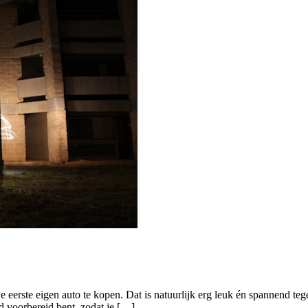
je eerste eigen auto te kopen. Dat is natuurlijk erg leuk én spannend tege
ed voorbereid bent, zodat je […]