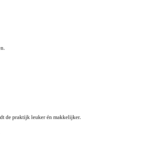
en.
rdt de praktijk leuker én makkelijker.
.