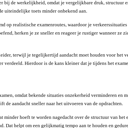
r bij de werkelijkheid, omdat je vergelijkbare druk, structuur e
e uiteindelijke toets minder onbekend aan.
d op realistische examenroutes, waardoor je verkeerssituaties 
end, herken je ze sneller en reageer je rustiger wanneer ze zi
eider, terwijl je tegelijkertijd aandacht moet houden voor het v
r verdeeld. Hierdoor is de kans kleiner dat je tijdens het exame
 examen, omdat bekende situaties onzekerheid verminderen en m
ft de aandacht sneller naar het uitvoeren van de opdrachten.
dat minder hoeft te worden nagedacht over de structuur van h
ud. Dat helpt om een gelijkmatig tempo aan te houden en gedur