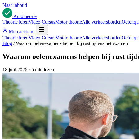
Naar inhoud
Auto
theorie
Theorie leren
Video Cursus
Motor theorie
Alle verkeersborden
Oefenqu
Mijn account
Theorie leren
Video Cursus
Motor theorie
Alle verkeersborden
Oefenqu
Blog
/
Waarom oefenexamens helpen bij rust tijdens het examen
Waarom oefenexamens helpen bij rust tijd
18 juni 2026
·
5 min lezen