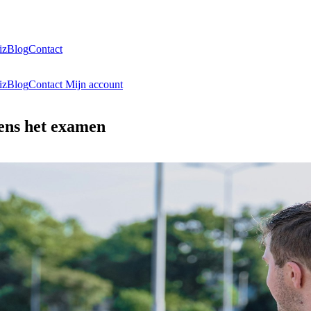
iz
Blog
Contact
iz
Blog
Contact
Mijn account
ens het examen