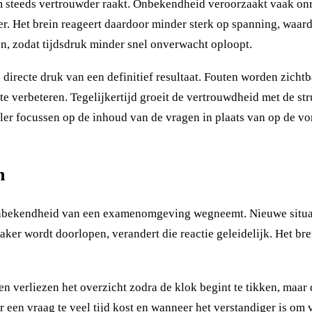
teeds vertrouwder raakt. Onbekendheid veroorzaakt vaak onru
. Het brein reageert daardoor minder sterk op spanning, waard
en, zodat tijdsdruk minder snel onverwacht oploopt.
directe druk van een definitief resultaat. Fouten worden zichtb
ht te verbeteren. Tegelijkertijd groeit de vertrouwdheid met de
ler focussen op de inhoud van de vragen in plaats van op de vo
n
bekendheid van een examenomgeving wegneemt. Nieuwe situati
 wordt doorlopen, verandert die reactie geleidelijk. Het brein
aten verliezen het overzicht zodra de klok begint te tikken, maa
r een vraag te veel tijd kost en wanneer het verstandiger is om