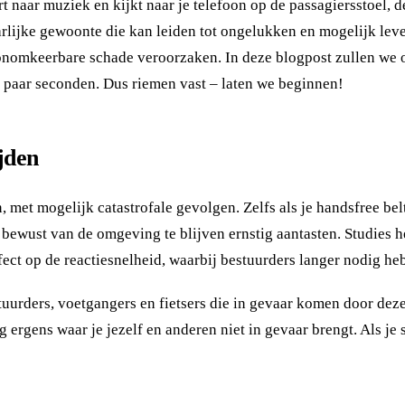
rt naar muziek en kijkt naar je telefoon op de passagiersstoel
aarlijke gewoonte die kan leiden tot ongelukken en mogelijk lev
f onomkeerbare schade veroorzaken. In deze blogpost zullen we
n paar seconden. Dus riemen vast – laten we beginnen!
ijden
, met mogelijk catastrofale gevolgen. Zelfs als je handsfree bel
bewust van de omgeving te blijven ernstig aantasten. Studies h
ffect op de reactiesnelheid, waarbij bestuurders langer nodig h
 bestuurders, voetgangers en fietsers die in gevaar komen door d
ig ergens waar je jezelf en anderen niet in gevaar brengt. Als je 