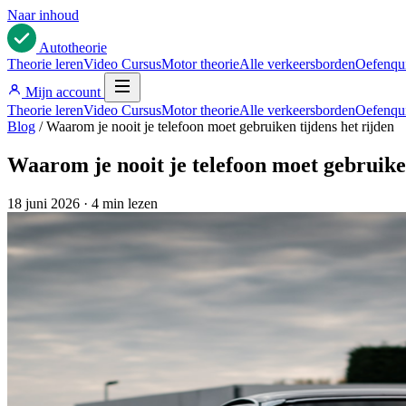
Naar inhoud
Auto
theorie
Theorie leren
Video Cursus
Motor theorie
Alle verkeersborden
Oefenqu
Mijn account
Theorie leren
Video Cursus
Motor theorie
Alle verkeersborden
Oefenqu
Blog
/
Waarom je nooit je telefoon moet gebruiken tijdens het rijden
Waarom je nooit je telefoon moet gebruiken
18 juni 2026
·
4 min lezen