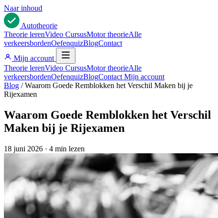
Naar inhoud
Auto
theorie
Theorie leren
Video Cursus
Motor theorie
Alle
verkeersborden
Oefenquiz
Blog
Contact
Mijn account
Theorie leren
Video Cursus
Motor theorie
Alle
verkeersborden
Oefenquiz
Blog
Contact
Mijn account
Blog
/
Waarom Goede Remblokken het Verschil Maken bij je
Rijexamen
Waarom Goede Remblokken het Verschil
Maken bij je Rijexamen
18 juni 2026
·
4 min lezen