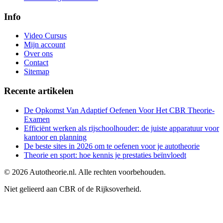
Info
Video Cursus
Mijn account
Over ons
Contact
Sitemap
Recente artikelen
De Opkomst Van Adaptief Oefenen Voor Het CBR Theorie-
Examen
Efficiënt werken als rijschoolhouder: de juiste apparatuur voor
kantoor en planning
De beste sites in 2026 om te oefenen voor je autotheorie
Theorie en sport: hoe kennis je prestaties beïnvloedt
©
2026
Autotheorie.nl. Alle rechten voorbehouden.
Niet gelieerd aan CBR of de Rijksoverheid.