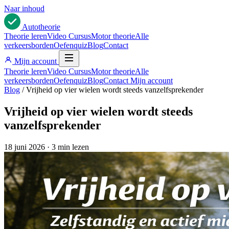
Naar inhoud
Auto
theorie
Theorie leren
Video Cursus
Motor theorie
Alle
verkeersborden
Oefenquiz
Blog
Contact
Mijn account
Theorie leren
Video Cursus
Motor theorie
Alle
verkeersborden
Oefenquiz
Blog
Contact
Mijn account
Blog
/
Vrijheid op vier wielen wordt steeds vanzelfsprekender
Vrijheid op vier wielen wordt steeds
vanzelfsprekender
18 juni 2026
·
3 min lezen