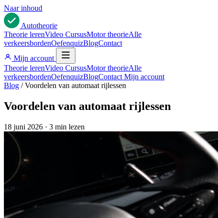
Naar inhoud
Auto
theorie
Theorie leren
Video Cursus
Motor theorie
Alle
verkeersborden
Oefenquiz
Blog
Contact
Mijn account
Theorie leren
Video Cursus
Motor theorie
Alle
verkeersborden
Oefenquiz
Blog
Contact
Mijn account
Blog
/
Voordelen van automaat rijlessen
Voordelen van automaat rijlessen
18 juni 2026
·
3 min lezen