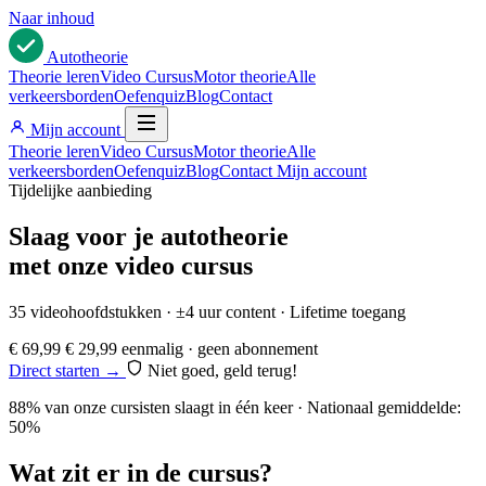
Naar inhoud
Auto
theorie
Theorie leren
Video Cursus
Motor theorie
Alle
verkeersborden
Oefenquiz
Blog
Contact
Mijn account
Theorie leren
Video Cursus
Motor theorie
Alle
verkeersborden
Oefenquiz
Blog
Contact
Mijn account
Tijdelijke aanbieding
Slaag voor je autotheorie
met onze video cursus
35 videohoofdstukken · ±4 uur content · Lifetime toegang
€ 69,99
€ 29,99
eenmalig · geen abonnement
Direct starten →
Niet goed, geld terug!
88% van onze cursisten slaagt in één keer · Nationaal gemiddelde:
50%
Wat zit er in de cursus?