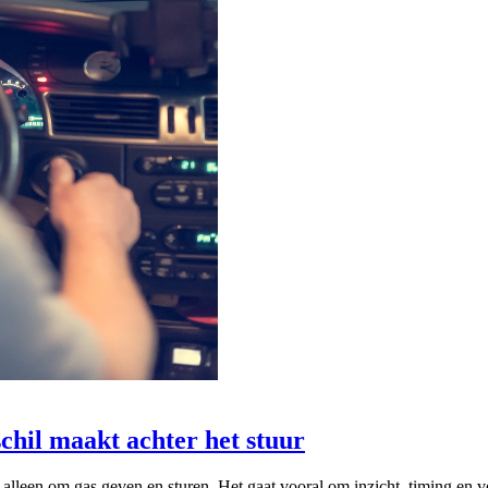
chil maakt achter het stuur
 alleen om gas geven en sturen. Het gaat vooral om inzicht, timing en 