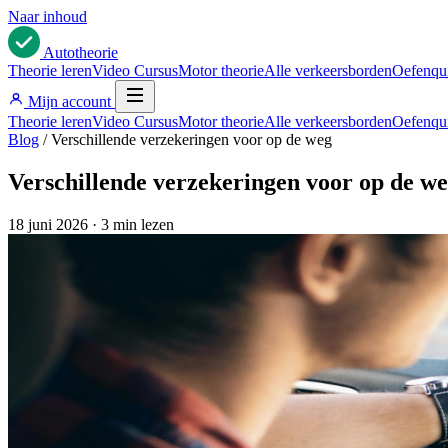
Naar inhoud
Auto
theorie
Theorie leren
Video Cursus
Motor theorie
Alle verkeersborden
Oefenqu
Mijn account
Theorie leren
Video Cursus
Motor theorie
Alle verkeersborden
Oefenqu
Blog
/
Verschillende verzekeringen voor op de weg
Verschillende verzekeringen voor op de w
18 juni 2026
·
3 min lezen