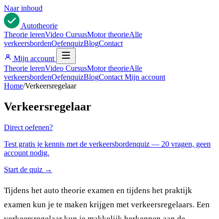
Naar inhoud
Auto
theorie
Theorie leren
Video Cursus
Motor theorie
Alle
verkeersborden
Oefenquiz
Blog
Contact
Mijn account
Theorie leren
Video Cursus
Motor theorie
Alle
verkeersborden
Oefenquiz
Blog
Contact
Mijn account
Home
/
Verkeersregelaar
Verkeersregelaar
Direct oefenen?
Test gratis je kennis met de verkeersbordenquiz — 20 vragen, geen
account nodig.
Start de quiz →
Tijdens het auto theorie examen en tijdens het praktijk
examen kun je te maken krijgen met verkeersregelaars. Een
verkeersregelaar kun je makkelijk herkennen aan de