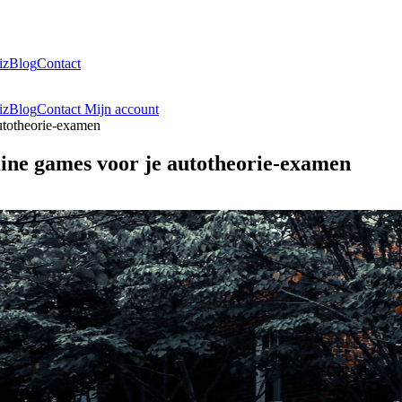
iz
Blog
Contact
iz
Blog
Contact
Mijn account
autotheorie-examen
line games voor je autotheorie-examen