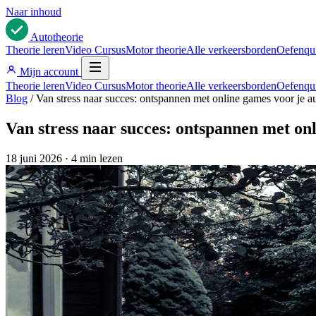
Naar inhoud
Auto
theorie
Theorie leren
Video Cursus
Motor theorie
Alle verkeersborden
Oefenqu
Mijn account
Theorie leren
Video Cursus
Motor theorie
Alle verkeersborden
Oefenqu
Blog
/
Van stress naar succes: ontspannen met online games voor je 
Van stress naar succes: ontspannen met on
18 juni 2026
·
4 min lezen