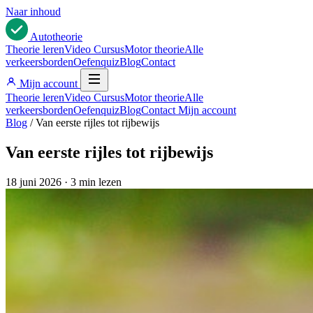
Naar inhoud
Auto
theorie
Theorie leren
Video Cursus
Motor theorie
Alle
verkeersborden
Oefenquiz
Blog
Contact
Mijn account
Theorie leren
Video Cursus
Motor theorie
Alle
verkeersborden
Oefenquiz
Blog
Contact
Mijn account
Blog
/
Van eerste rijles tot rijbewijs
Van eerste rijles tot rijbewijs
18 juni 2026
·
3 min lezen