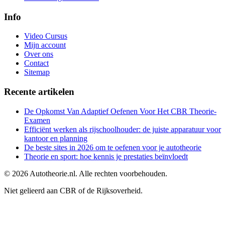
Info
Video Cursus
Mijn account
Over ons
Contact
Sitemap
Recente artikelen
De Opkomst Van Adaptief Oefenen Voor Het CBR Theorie-
Examen
Efficiënt werken als rijschoolhouder: de juiste apparatuur voor
kantoor en planning
De beste sites in 2026 om te oefenen voor je autotheorie
Theorie en sport: hoe kennis je prestaties beïnvloedt
©
2026
Autotheorie.nl. Alle rechten voorbehouden.
Niet gelieerd aan CBR of de Rijksoverheid.