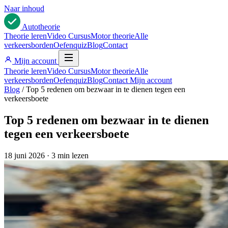
Naar inhoud
Auto
theorie
Theorie leren
Video Cursus
Motor theorie
Alle
verkeersborden
Oefenquiz
Blog
Contact
Mijn account
Theorie leren
Video Cursus
Motor theorie
Alle
verkeersborden
Oefenquiz
Blog
Contact
Mijn account
Blog
/
Top 5 redenen om bezwaar in te dienen tegen een
verkeersboete
Top 5 redenen om bezwaar in te dienen
tegen een verkeersboete
18 juni 2026
·
3 min lezen