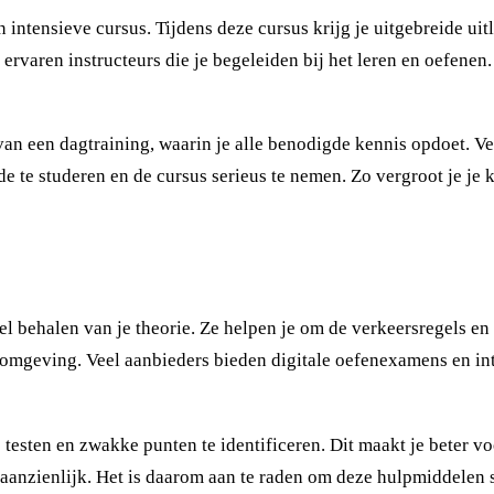
 intensieve cursus. Tijdens deze cursus krijg je uitgebreide ui
varen instructeurs die je begeleiden bij het leren en oefenen. 
van een dagtraining, waarin je alle benodigde kennis opdoet. V
de te studeren en de cursus serieus te nemen. Zo vergroot je j
nel behalen van je theorie. Ze helpen je om de verkeersregels e
omgeving. Veel aanbieders bieden digitale oefenexamens en inte
te testen en zwakke punten te identificeren. Dit maakt je beter 
aanzienlijk. Het is daarom aan te raden om deze hulpmiddelen s