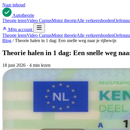
Naar inhoud
Auto
theorie
Theorie leren
Video Cursus
Motor theorie
Alle verkeersborden
Oefenqu
Mijn account
Theorie leren
Video Cursus
Motor theorie
Alle verkeersborden
Oefenqu
Blog
/
Theorie halen in 1 dag: Een snelle weg naar je rijbewijs
Theorie halen in 1 dag: Een snelle weg naar
18 juni 2026
·
4 min lezen