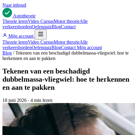
Naar inhoud
Auto
theorie
Theorie leren
Video Cursus
Motor theorie
Alle
verkeersborden
Oefenquiz
Blog
Contact
Mijn account
Theorie leren
Video Cursus
Motor theorie
Alle
verkeersborden
Oefenquiz
Blog
Contact
Mijn account
Blog
/
Tekenen van een beschadigd dubbelmassa-vliegwiel: hoe te
herkennen en aan te pakken
Tekenen van een beschadigd
dubbelmassa-vliegwiel: hoe te herkennen
en aan te pakken
18 juni 2026
·
4 min lezen