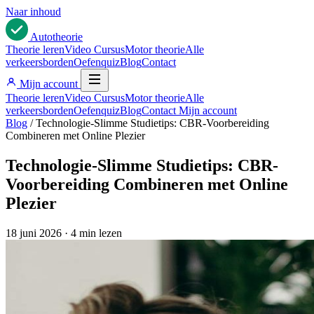
Naar inhoud
Auto
theorie
Theorie leren
Video Cursus
Motor theorie
Alle
verkeersborden
Oefenquiz
Blog
Contact
Mijn account
Theorie leren
Video Cursus
Motor theorie
Alle
verkeersborden
Oefenquiz
Blog
Contact
Mijn account
Blog
/
Technologie-Slimme Studietips: CBR-Voorbereiding
Combineren met Online Plezier
Technologie-Slimme Studietips: CBR-
Voorbereiding Combineren met Online
Plezier
18 juni 2026
·
4 min lezen