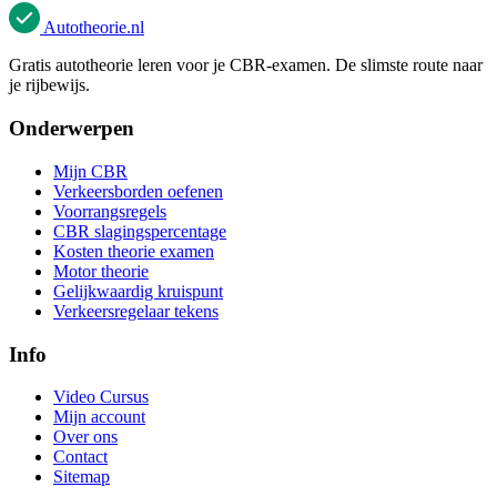
Autotheorie
.nl
Gratis autotheorie leren voor je CBR-examen. De slimste route naar
je rijbewijs.
Onderwerpen
Mijn CBR
Verkeersborden oefenen
Voorrangsregels
CBR slagingspercentage
Kosten theorie examen
Motor theorie
Gelijkwaardig kruispunt
Verkeersregelaar tekens
Info
Video Cursus
Mijn account
Over ons
Contact
Sitemap