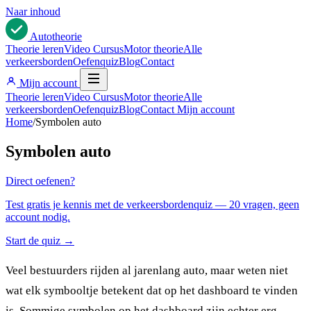
Naar inhoud
Auto
theorie
Theorie leren
Video Cursus
Motor theorie
Alle
verkeersborden
Oefenquiz
Blog
Contact
Mijn account
Theorie leren
Video Cursus
Motor theorie
Alle
verkeersborden
Oefenquiz
Blog
Contact
Mijn account
Home
/
Symbolen auto
Symbolen auto
Direct oefenen?
Test gratis je kennis met de verkeersbordenquiz — 20 vragen, geen
account nodig.
Start de quiz →
Veel bestuurders rijden al jarenlang auto, maar weten niet
wat elk symbooltje betekent dat op het dashboard te vinden
is. Sommige symbolen op het dashboard zijn echter erg