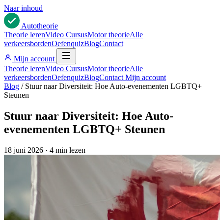
Naar inhoud
Auto
theorie
Theorie leren
Video Cursus
Motor theorie
Alle
verkeersborden
Oefenquiz
Blog
Contact
Mijn account
Theorie leren
Video Cursus
Motor theorie
Alle
verkeersborden
Oefenquiz
Blog
Contact
Mijn account
Blog
/
Stuur naar Diversiteit: Hoe Auto-evenementen LGBTQ+
Steunen
Stuur naar Diversiteit: Hoe Auto-
evenementen LGBTQ+ Steunen
18 juni 2026
·
4 min lezen