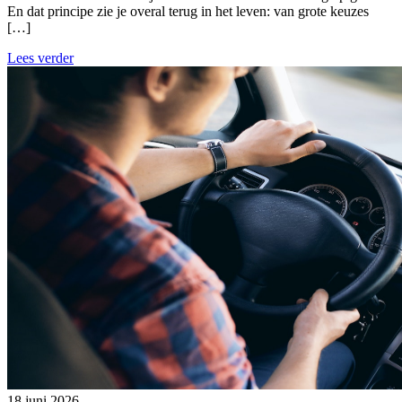
En dat principe zie je overal terug in het leven: van grote keuzes
[…]
Lees verder
18 juni 2026