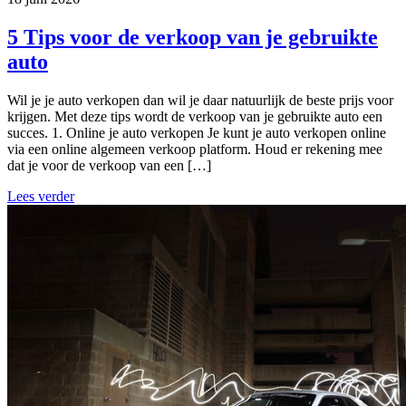
5 Tips voor de verkoop van je gebruikte
auto
Wil je je auto verkopen dan wil je daar natuurlijk de beste prijs voor
krijgen. Met deze tips wordt de verkoop van je gebruikte auto een
succes. 1. Online je auto verkopen Je kunt je auto verkopen online
via een online algemeen verkoop platform. Houd er rekening mee
dat je voor de verkoop van een […]
Lees verder