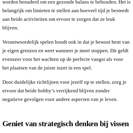
worden benaderd om een gezonde balans te behouden. Het is
belangrijk om limieten te stellen aan hoeveel tijd je besteedt
aan beide activiteiten om ervoor te zorgen dat ze leuk
blijven.
Verantwoordelijk spelen houdt ook in dat je bewust bent van
je eigen grenzen en weet wanneer je moet stoppen. Dit geldt
evenzeer voor het wachten op de perfecte vangst als voor
het plaatsen van de juiste inzet in een spel.
Door duidelijke richtlijnen voor jezelf op te stellen, zorg je
ervoor dat beide hobby’s verrijkend blijven zonder
negatieve gevolgen voor andere aspecten van je leven.
Geniet van strategisch denken bij vissen