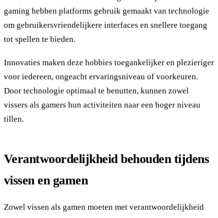
gaming hebben platforms gebruik gemaakt van technologie
om gebruikersvriendelijkere interfaces en snellere toegang
tot spellen te bieden.
Innovaties maken deze hobbies toegankelijker en plezieriger
voor iedereen, ongeacht ervaringsniveau of voorkeuren.
Door technologie optimaal te benutten, kunnen zowel
vissers als gamers hun activiteiten naar een hoger niveau
tillen.
Verantwoordelijkheid behouden tijdens
vissen en gamen
Zowel vissen als gamen moeten met verantwoordelijkheid