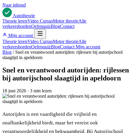
Naar inhoud
Auto
theorie
Theorie leren
Video Cursus
Motor theorie
Alle
verkeersborden
Oefenquiz
Blog
Contact
Mijn account
Theorie leren
Video Cursus
Motor theorie
Alle
verkeersborden
Oefenquiz
Blog
Contact
Mijn account
Blog
/
Snel en verantwoord autorijden: rijlessen bij autorijschool
slaagtijd in apeldoorn
Snel en verantwoord autorijden: rijlessen
bij autorijschool slaagtijd in apeldoorn
18 juni 2026
·
3 min lezen
Autorijden is een vaardigheid die vrijheid en
onafhankelijkheid biedt, maar het vereist ook
verantwoordelijkheid en bekwaamheid. Bij Autorijschool