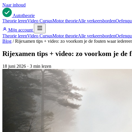
Naar inhoud
Auto
theorie
Theorie leren
Video Cursus
Motor theorie
Alle verkeersborden
Oefenqu
Mijn account
Theorie leren
Video Cursus
Motor theorie
Alle verkeersborden
Oefenqu
Blog
/
Rijexamen tips + video: zo voorkom je de fouten waar iederee
Rijexamen tips + video: zo voorkom je de 
18 juni 2026
·
3 min lezen