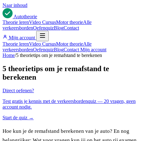
Naar inhoud
Auto
theorie
Theorie leren
Video Cursus
Motor theorie
Alle
verkeersborden
Oefenquiz
Blog
Contact
Mijn account
Theorie leren
Video Cursus
Motor theorie
Alle
verkeersborden
Oefenquiz
Blog
Contact
Mijn account
Home
/
5 theorietips om je remafstand te berekenen
5 theorietips om je remafstand te
berekenen
Direct oefenen?
Test gratis je kennis met de verkeersbordenquiz — 20 vragen, geen
account nodig.
Start de quiz →
Hoe kun je de remafstand berekenen van je auto? En nog
belangrijker: Wat voor vragen kun jij op het auto rij examen