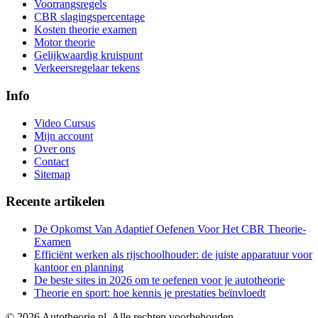
Voorrangsregels
CBR slagingspercentage
Kosten theorie examen
Motor theorie
Gelijkwaardig kruispunt
Verkeersregelaar tekens
Info
Video Cursus
Mijn account
Over ons
Contact
Sitemap
Recente artikelen
De Opkomst Van Adaptief Oefenen Voor Het CBR Theorie-
Examen
Efficiënt werken als rijschoolhouder: de juiste apparatuur voor
kantoor en planning
De beste sites in 2026 om te oefenen voor je autotheorie
Theorie en sport: hoe kennis je prestaties beïnvloedt
©
2026
Autotheorie.nl. Alle rechten voorbehouden.