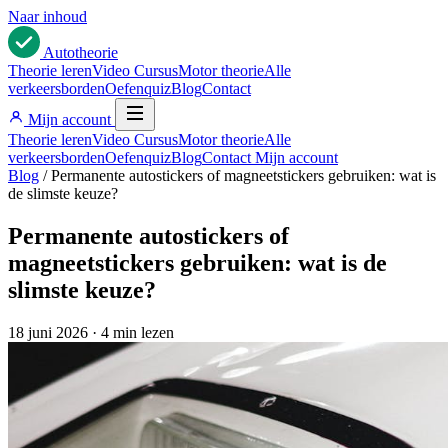
Naar inhoud
Auto
theorie
Theorie leren
Video Cursus
Motor theorie
Alle
verkeersborden
Oefenquiz
Blog
Contact
Mijn account
Theorie leren
Video Cursus
Motor theorie
Alle
verkeersborden
Oefenquiz
Blog
Contact
Mijn account
Blog
/
Permanente autostickers of magneetstickers gebruiken: wat is
de slimste keuze?
Permanente autostickers of
magneetstickers gebruiken: wat is de
slimste keuze?
18 juni 2026
·
4 min lezen