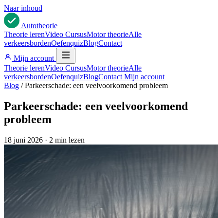
Naar inhoud
Auto
theorie
Theorie leren
Video Cursus
Motor theorie
Alle
verkeersborden
Oefenquiz
Blog
Contact
Mijn account
Theorie leren
Video Cursus
Motor theorie
Alle
verkeersborden
Oefenquiz
Blog
Contact
Mijn account
Blog
/
Parkeerschade: een veelvoorkomend probleem
Parkeerschade: een veelvoorkomend
probleem
18 juni 2026
·
2 min lezen