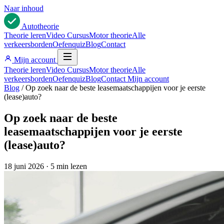
Naar inhoud
Auto
theorie
Theorie leren
Video Cursus
Motor theorie
Alle
verkeersborden
Oefenquiz
Blog
Contact
Mijn account
Theorie leren
Video Cursus
Motor theorie
Alle
verkeersborden
Oefenquiz
Blog
Contact
Mijn account
Blog
/
Op zoek naar de beste leasemaatschappijen voor je eerste
(lease)auto?
Op zoek naar de beste
leasemaatschappijen voor je eerste
(lease)auto?
18 juni 2026
·
5 min lezen