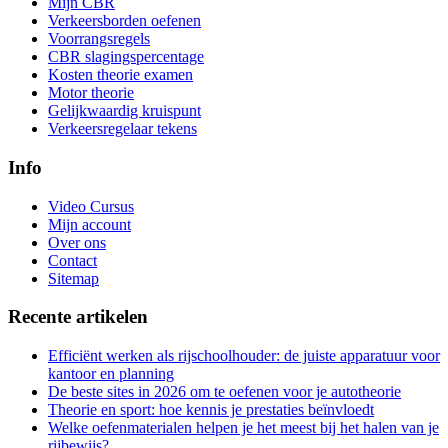
Mijn CBR
Verkeersborden oefenen
Voorrangsregels
CBR slagingspercentage
Kosten theorie examen
Motor theorie
Gelijkwaardig kruispunt
Verkeersregelaar tekens
Info
Video Cursus
Mijn account
Over ons
Contact
Sitemap
Recente artikelen
Efficiënt werken als rijschoolhouder: de juiste apparatuur voor
kantoor en planning
De beste sites in 2026 om te oefenen voor je autotheorie
Theorie en sport: hoe kennis je prestaties beïnvloedt
Welke oefenmaterialen helpen je het meest bij het halen van je
rijbewijs?