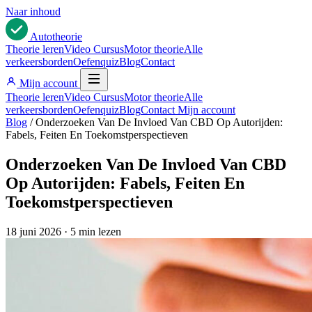
Naar inhoud
Auto
theorie
Theorie leren
Video Cursus
Motor theorie
Alle
verkeersborden
Oefenquiz
Blog
Contact
Mijn account
Theorie leren
Video Cursus
Motor theorie
Alle
verkeersborden
Oefenquiz
Blog
Contact
Mijn account
Blog
/
Onderzoeken Van De Invloed Van CBD Op Autorijden:
Fabels, Feiten En Toekomstperspectieven
Onderzoeken Van De Invloed Van CBD
Op Autorijden: Fabels, Feiten En
Toekomstperspectieven
18 juni 2026
·
5 min lezen