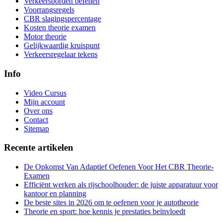
Verkeersborden oefenen
Voorrangsregels
CBR slagingspercentage
Kosten theorie examen
Motor theorie
Gelijkwaardig kruispunt
Verkeersregelaar tekens
Info
Video Cursus
Mijn account
Over ons
Contact
Sitemap
Recente artikelen
De Opkomst Van Adaptief Oefenen Voor Het CBR Theorie-
Examen
Efficiënt werken als rijschoolhouder: de juiste apparatuur voor
kantoor en planning
De beste sites in 2026 om te oefenen voor je autotheorie
Theorie en sport: hoe kennis je prestaties beïnvloedt