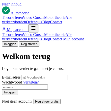
Naar inhoud
Auto
theorie
Theorie leren
Video Cursus
Motor theorie
Alle
verkeersborden
Oefenquiz
Blog
Contact
Mijn account
Theorie leren
Video Cursus
Motor theorie
Alle
verkeersborden
Oefenquiz
Blog
Contact
Mijn account
Inloggen
Registreren
Welkom terug
Log in om verder te gaan met je cursus.
E-mailadres
Wachtwoord
Vergeten?
Inloggen
Nog geen account?
Registreer gratis