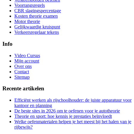
Voorrangsregels
CBR slagingspercentage
Kosten theorie examen
Motor theorie
Gelijkwaardig kruispunt
Verkeersregelaar tekens
Info
Video Cursus
Mijn account
Over ons
Contact
Sitemap
Recente artikelen
Efficiënt werken als rijschoolhouder: de juiste apparatuur voor
kantoor en planning
De beste sites in 2026 om te oefenen voor je autotheorie
Theorie en sport: hoe kennis je prestaties beïnvloedt
Welke oefenmaterialen helpen je het meest bij het halen van je
rijbewijs?