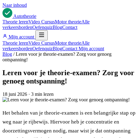
Naar inhoud
Auto
theorie
Theorie leren
Video Cursus
Motor theorie
Alle
verkeersborden
Oefenquiz
Blog
Contact
Mijn account
Theorie leren
Video Cursus
Motor theorie
Alle
verkeersborden
Oefenquiz
Blog
Contact
Mijn account
Blog
/
Leren voor je theorie-examen? Zorg voor genoeg
ontspanning!
Leren voor je theorie-examen? Zorg voor
genoeg ontspanning!
18 juni 2026
·
3 min lezen
Het behalen van je theorie-examen is een belangrijke stap op
weg naar je rijbewijs. Hiervoor heb je concentratie en
doorzettingsvermogen nodig, maar wist je dat ontspanning