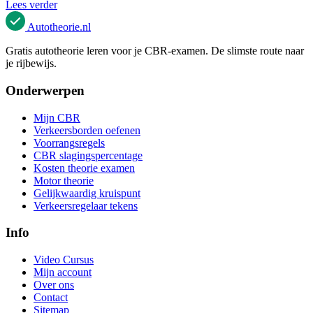
Lees verder
Autotheorie
.nl
Gratis autotheorie leren voor je CBR-examen. De slimste route naar
je rijbewijs.
Onderwerpen
Mijn CBR
Verkeersborden oefenen
Voorrangsregels
CBR slagingspercentage
Kosten theorie examen
Motor theorie
Gelijkwaardig kruispunt
Verkeersregelaar tekens
Info
Video Cursus
Mijn account
Over ons
Contact
Sitemap