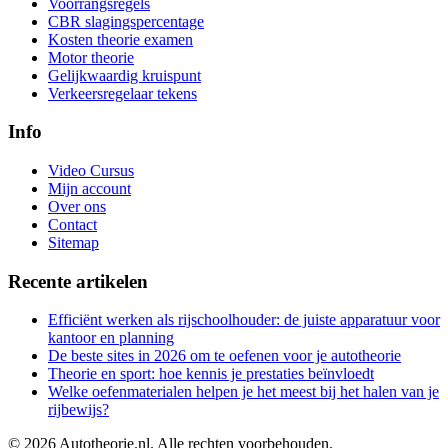
Voorrangsregels
CBR slagingspercentage
Kosten theorie examen
Motor theorie
Gelijkwaardig kruispunt
Verkeersregelaar tekens
Info
Video Cursus
Mijn account
Over ons
Contact
Sitemap
Recente artikelen
Efficiënt werken als rijschoolhouder: de juiste apparatuur voor
kantoor en planning
De beste sites in 2026 om te oefenen voor je autotheorie
Theorie en sport: hoe kennis je prestaties beïnvloedt
Welke oefenmaterialen helpen je het meest bij het halen van je
rijbewijs?
©
2026
Autotheorie.nl. Alle rechten voorbehouden.