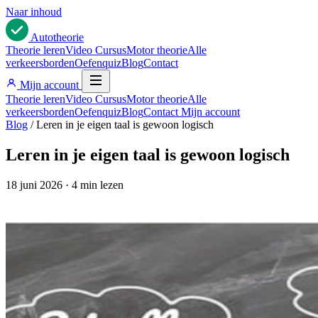
Naar inhoud
Auto
theorie
Theorie leren
Video Cursus
Motor theorie
Alle
verkeersborden
Oefenquiz
Blog
Contact
Mijn account
Theorie leren
Video Cursus
Motor theorie
Alle
verkeersborden
Oefenquiz
Blog
Contact
Mijn account
Blog
/
Leren in je eigen taal is gewoon logisch
Leren in je eigen taal is gewoon logisch
18 juni 2026
·
4 min lezen