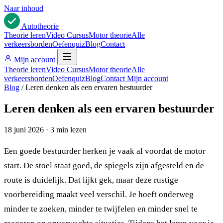
Naar inhoud
Auto
theorie
Theorie leren
Video Cursus
Motor theorie
Alle
verkeersborden
Oefenquiz
Blog
Contact
Mijn account
Theorie leren
Video Cursus
Motor theorie
Alle
verkeersborden
Oefenquiz
Blog
Contact
Mijn account
Blog
/
Leren denken als een ervaren bestuurder
Leren denken als een ervaren bestuurder
18 juni 2026
·
3 min lezen
Een goede bestuurder herken je vaak al voordat de motor
start. De stoel staat goed, de spiegels zijn afgesteld en de
route is duidelijk. Dat lijkt gek, maar deze rustige
voorbereiding maakt veel verschil. Je hoeft onderweg
minder te zoeken, minder te twijfelen en minder snel te