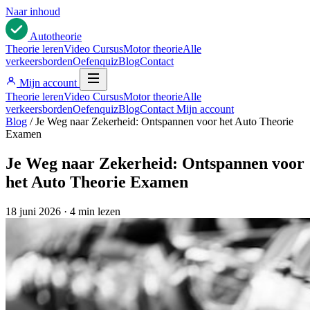
Naar inhoud
Auto
theorie
Theorie leren
Video Cursus
Motor theorie
Alle
verkeersborden
Oefenquiz
Blog
Contact
Mijn account
Theorie leren
Video Cursus
Motor theorie
Alle
verkeersborden
Oefenquiz
Blog
Contact
Mijn account
Blog
/
Je Weg naar Zekerheid: Ontspannen voor het Auto Theorie
Examen
Je Weg naar Zekerheid: Ontspannen voor
het Auto Theorie Examen
18 juni 2026
·
4 min lezen