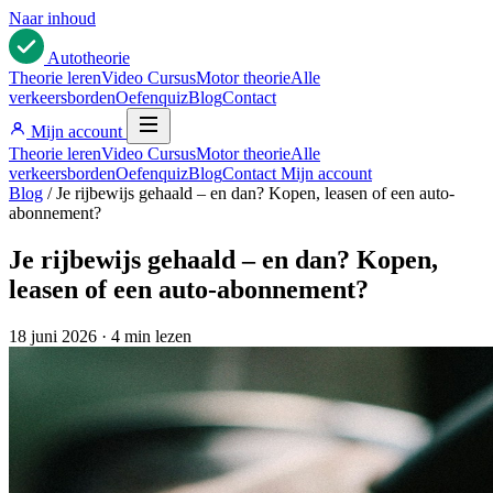
Naar inhoud
Auto
theorie
Theorie leren
Video Cursus
Motor theorie
Alle
verkeersborden
Oefenquiz
Blog
Contact
Mijn account
Theorie leren
Video Cursus
Motor theorie
Alle
verkeersborden
Oefenquiz
Blog
Contact
Mijn account
Blog
/
Je rijbewijs gehaald – en dan? Kopen, leasen of een auto-
abonnement?
Je rijbewijs gehaald – en dan? Kopen,
leasen of een auto-abonnement?
18 juni 2026
·
4 min lezen