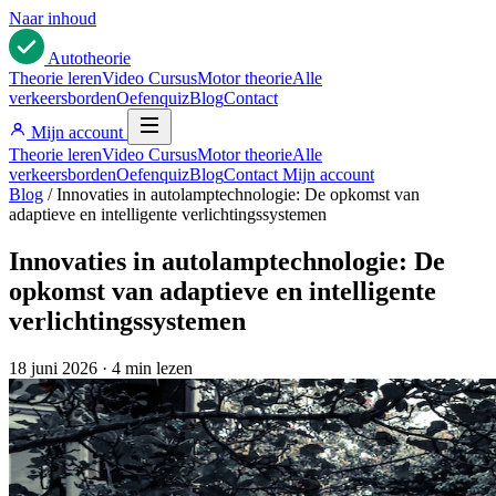
Naar inhoud
Auto
theorie
Theorie leren
Video Cursus
Motor theorie
Alle
verkeersborden
Oefenquiz
Blog
Contact
Mijn account
Theorie leren
Video Cursus
Motor theorie
Alle
verkeersborden
Oefenquiz
Blog
Contact
Mijn account
Blog
/
Innovaties in autolamptechnologie: De opkomst van
adaptieve en intelligente verlichtingssystemen
Innovaties in autolamptechnologie: De
opkomst van adaptieve en intelligente
verlichtingssystemen
18 juni 2026
·
4 min lezen