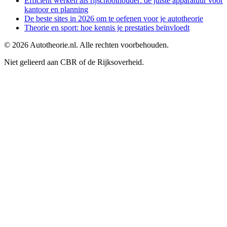
Efficiënt werken als rijschoolhouder: de juiste apparatuur voor
kantoor en planning
De beste sites in 2026 om te oefenen voor je autotheorie
Theorie en sport: hoe kennis je prestaties beïnvloedt
©
2026
Autotheorie.nl. Alle rechten voorbehouden.
Niet gelieerd aan CBR of de Rijksoverheid.