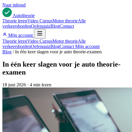
Naar inhoud
Auto
theorie
Theorie leren
Video Cursus
Motor theorie
Alle
verkeersborden
Oefenquiz
Blog
Contact
Mijn account
Theorie leren
Video Cursus
Motor theorie
Alle
verkeersborden
Oefenquiz
Blog
Contact
Mijn account
Blog
/
In één keer slagen voor je auto theorie-examen
In één keer slagen voor je auto theorie-
examen
18 juni 2026
·
4 min lezen