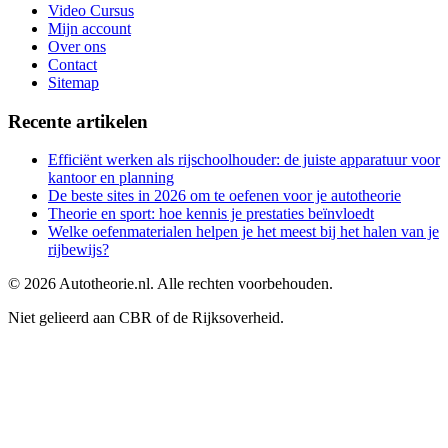
Video Cursus
Mijn account
Over ons
Contact
Sitemap
Recente artikelen
Efficiënt werken als rijschoolhouder: de juiste apparatuur voor
kantoor en planning
De beste sites in 2026 om te oefenen voor je autotheorie
Theorie en sport: hoe kennis je prestaties beïnvloedt
Welke oefenmaterialen helpen je het meest bij het halen van je
rijbewijs?
©
2026
Autotheorie.nl. Alle rechten voorbehouden.
Niet gelieerd aan CBR of de Rijksoverheid.