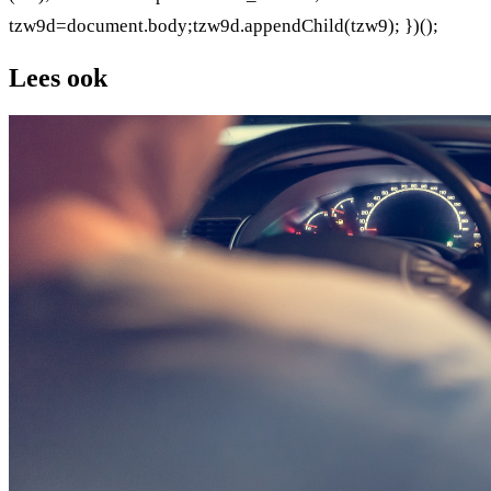
tzw9d=document.body;tzw9d.appendChild(tzw9); })();
Lees ook