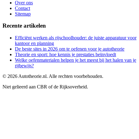
Over ons
Contact
Sitemap
Recente artikelen
Efficiënt werken als rijschoolhouder: de juiste apparatuur voor
kantoor en planning
De beste sites in 2026 om te oefenen voor je autotheorie
Theorie en sport: hoe kennis je prestaties beïnvloedt
Welke oefenmaterialen helpen je het meest bij het halen van je
rijbewijs?
©
2026
Autotheorie.nl. Alle rechten voorbehouden.
Niet gelieerd aan CBR of de Rijksoverheid.