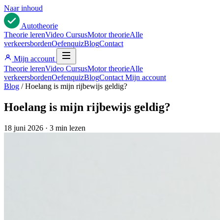
Naar inhoud
Auto
theorie
Theorie leren
Video Cursus
Motor theorie
Alle
verkeersborden
Oefenquiz
Blog
Contact
Mijn account
Theorie leren
Video Cursus
Motor theorie
Alle
verkeersborden
Oefenquiz
Blog
Contact
Mijn account
Blog
/
Hoelang is mijn rijbewijs geldig?
Hoelang is mijn rijbewijs geldig?
18 juni 2026
·
3 min lezen