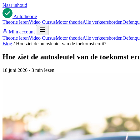
Naar inhoud
Auto
theorie
Theorie leren
Video Cursus
Motor theorie
Alle verkeersborden
Oefenqu
Mijn account
Theorie leren
Video Cursus
Motor theorie
Alle verkeersborden
Oefenqu
Blog
/
Hoe ziet de autosleutel van de toekomst eruit?
Hoe ziet de autosleutel van de toekomst er
18 juni 2026
·
3 min lezen