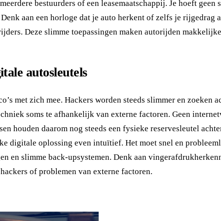
meerdere bestuurders of een leasemaatschappij. Je hoeft geen 
nk aan een horloge dat je auto herkent of zelfs je rijgedrag an
 rijders. Deze slimme toepassingen maken autorijden makkelijker
tale autosleutels
risico’s met zich mee. Hackers worden steeds slimmer en zoeken
techniek soms te afhankelijk van externe factoren. Geen interne
ensen houden daarom nog steeds een fysieke reservesleutel acht
elke digitale oplossing even intuïtief. Het moet snel en problee
gen en slimme back-upsystemen. Denk aan vingerafdrukherkenni
 hackers of problemen van externe factoren.