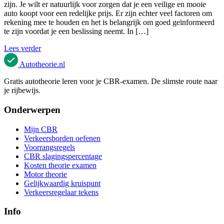
zijn. Je wilt er natuurlijk voor zorgen dat je een veilige en mooie
auto koopt voor een redelijke prijs. Er zijn echter veel factoren om
rekening mee te houden en het is belangrijk om goed geïnformeerd
te zijn voordat je een beslissing neemt. In […]
Lees verder
Autotheorie
.nl
Gratis autotheorie leren voor je CBR-examen. De slimste route naar
je rijbewijs.
Onderwerpen
Mijn CBR
Verkeersborden oefenen
Voorrangsregels
CBR slagingspercentage
Kosten theorie examen
Motor theorie
Gelijkwaardig kruispunt
Verkeersregelaar tekens
Info