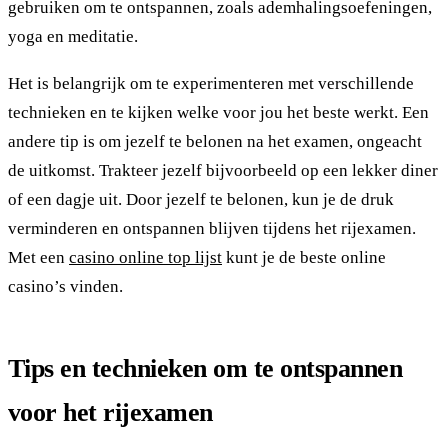
gebruiken om te ontspannen, zoals ademhalingsoefeningen,
yoga en meditatie.
Het is belangrijk om te experimenteren met verschillende
technieken en te kijken welke voor jou het beste werkt. Een
andere tip is om jezelf te belonen na het examen, ongeacht
de uitkomst. Trakteer jezelf bijvoorbeeld op een lekker diner
of een dagje uit. Door jezelf te belonen, kun je de druk
verminderen en ontspannen blijven tijdens het rijexamen.
Met een
casino online top lijst
kunt je de beste online
casino’s vinden.
Tips en technieken om te ontspannen
voor het rijexamen