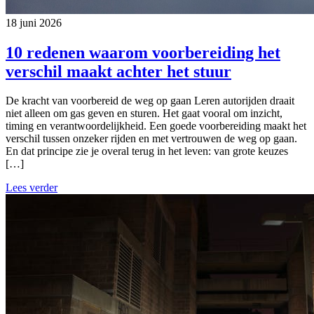
18 juni 2026
10 redenen waarom voorbereiding het
verschil maakt achter het stuur
De kracht van voorbereid de weg op gaan Leren autorijden draait
niet alleen om gas geven en sturen. Het gaat vooral om inzicht,
timing en verantwoordelijkheid. Een goede voorbereiding maakt het
verschil tussen onzeker rijden en met vertrouwen de weg op gaan.
En dat principe zie je overal terug in het leven: van grote keuzes
[…]
Lees verder