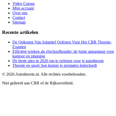
Video Cursus
Mijn account
Over ons
Contact
Sitemap
Recente artikelen
De Opkomst Van Adaptief Oefenen Voor Het CBR Theorie-
Examen
Efficiënt werken als rijschoolhouder: de juiste apparatuur voor
kantoor en planning
De beste sites in 2026 om te oefenen voor je autotheorie
Theorie en sport: hoe kennis je prestaties beïnvloedt
©
2026
Autotheorie.nl. Alle rechten voorbehouden.
Niet gelieerd aan CBR of de Rijksoverheid.