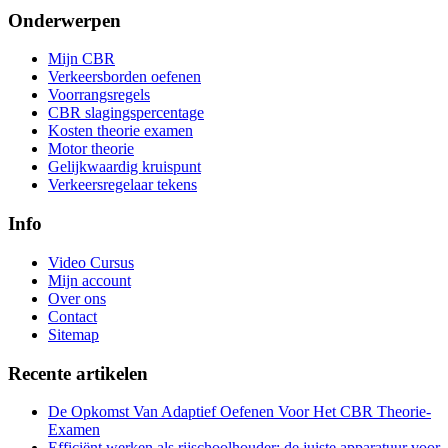
Onderwerpen
Mijn CBR
Verkeersborden oefenen
Voorrangsregels
CBR slagingspercentage
Kosten theorie examen
Motor theorie
Gelijkwaardig kruispunt
Verkeersregelaar tekens
Info
Video Cursus
Mijn account
Over ons
Contact
Sitemap
Recente artikelen
De Opkomst Van Adaptief Oefenen Voor Het CBR Theorie-
Examen
Efficiënt werken als rijschoolhouder: de juiste apparatuur voor