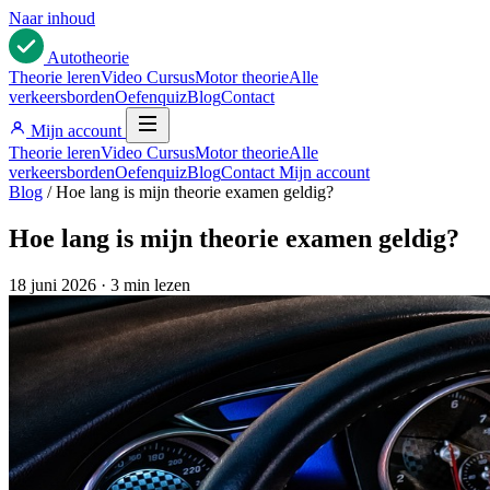
Naar inhoud
Auto
theorie
Theorie leren
Video Cursus
Motor theorie
Alle
verkeersborden
Oefenquiz
Blog
Contact
Mijn account
Theorie leren
Video Cursus
Motor theorie
Alle
verkeersborden
Oefenquiz
Blog
Contact
Mijn account
Blog
/
Hoe lang is mijn theorie examen geldig?
Hoe lang is mijn theorie examen geldig?
18 juni 2026
·
3 min lezen