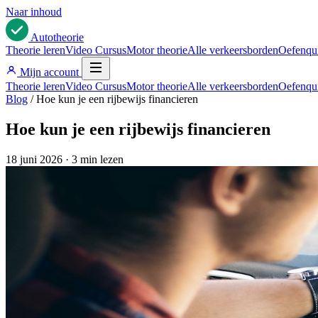
Naar inhoud
Auto
theorie
Theorie leren
Video Cursus
Motor theorie
Alle verkeersborden
Oefenqu
Mijn account
Theorie leren
Video Cursus
Motor theorie
Alle verkeersborden
Oefenqu
Blog
/
Hoe kun je een rijbewijs financieren
Hoe kun je een rijbewijs financieren
18 juni 2026
·
3 min lezen