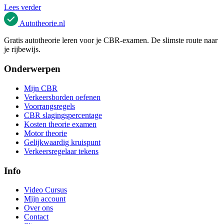
Lees verder
Autotheorie
.nl
Gratis autotheorie leren voor je CBR-examen. De slimste route naar
je rijbewijs.
Onderwerpen
Mijn CBR
Verkeersborden oefenen
Voorrangsregels
CBR slagingspercentage
Kosten theorie examen
Motor theorie
Gelijkwaardig kruispunt
Verkeersregelaar tekens
Info
Video Cursus
Mijn account
Over ons
Contact