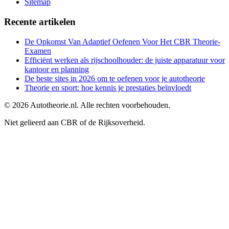
Sitemap
Recente artikelen
De Opkomst Van Adaptief Oefenen Voor Het CBR Theorie-
Examen
Efficiënt werken als rijschoolhouder: de juiste apparatuur voor
kantoor en planning
De beste sites in 2026 om te oefenen voor je autotheorie
Theorie en sport: hoe kennis je prestaties beïnvloedt
©
2026
Autotheorie.nl. Alle rechten voorbehouden.
Niet gelieerd aan CBR of de Rijksoverheid.