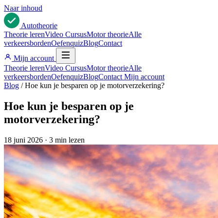
Naar inhoud
Auto
theorie
Theorie leren
Video Cursus
Motor theorie
Alle
verkeersborden
Oefenquiz
Blog
Contact
Mijn account
Theorie leren
Video Cursus
Motor theorie
Alle
verkeersborden
Oefenquiz
Blog
Contact
Mijn account
Blog
/
Hoe kun je besparen op je motorverzekering?
Hoe kun je besparen op je
motorverzekering?
18 juni 2026
·
3 min lezen