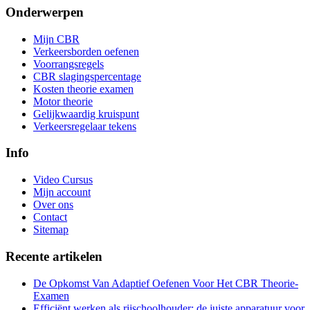
Onderwerpen
Mijn CBR
Verkeersborden oefenen
Voorrangsregels
CBR slagingspercentage
Kosten theorie examen
Motor theorie
Gelijkwaardig kruispunt
Verkeersregelaar tekens
Info
Video Cursus
Mijn account
Over ons
Contact
Sitemap
Recente artikelen
De Opkomst Van Adaptief Oefenen Voor Het CBR Theorie-
Examen
Efficiënt werken als rijschoolhouder: de juiste apparatuur voor