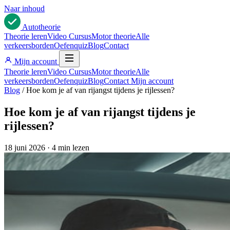
Naar inhoud
Auto
theorie
Theorie leren
Video Cursus
Motor theorie
Alle
verkeersborden
Oefenquiz
Blog
Contact
Mijn account
Theorie leren
Video Cursus
Motor theorie
Alle
verkeersborden
Oefenquiz
Blog
Contact
Mijn account
Blog
/
Hoe kom je af van rijangst tijdens je rijlessen?
Hoe kom je af van rijangst tijdens je
rijlessen?
18 juni 2026
·
4 min lezen